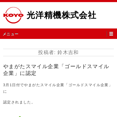
コ
ン
光洋精機株式会社
テ
ン
ツ
メ
メニュー
へ
イ
ス
ン
キ
メ
投稿者:
鈴木吉和
ッ
ニ
プ
ュ
やまがたスマイル企業「ゴールドスマイル
ー
企業」に認定
3月1日付でやまがたスマイル企業「ゴールドスマイル企業」
に
認定されました。