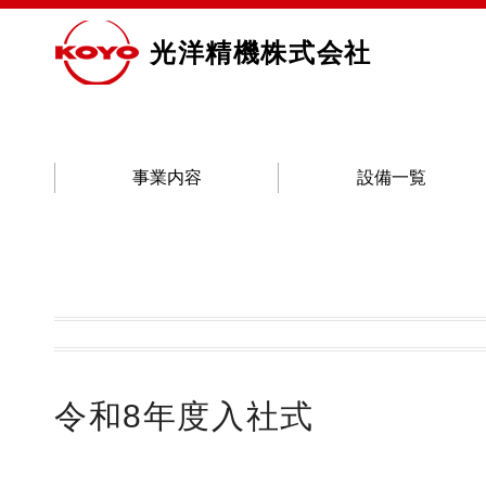
コ
ン
光洋精機株式会社
テ
ン
ツ
へ
メ
事業内容
設備一覧
ス
イ
キ
ン
ッ
メ
プ
ニ
ュ
ー
令和8年度入社式