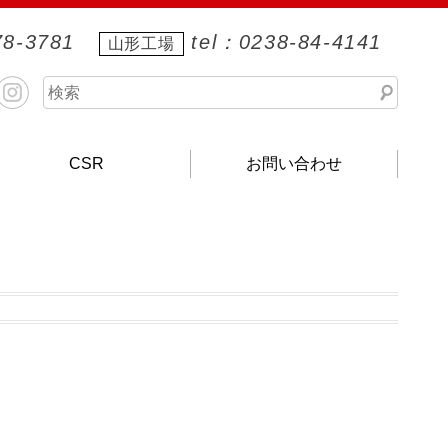
78-3781
tel：0238-84-4141
山形工場
検
Instagram
索
開
CSR
お問い合わせ
始