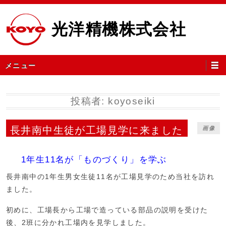
コ
ン
光洋精機株式会社
テ
ン
ツ
メ
メニュー
へ
イ
ス
ン
キ
メ
投稿者:
koyoseiki
ッ
ニ
プ
ュ
長井南中生徒が工場見学に来ました
画像
ー
1年生11名が「ものづくり」を学ぶ
長井南中の1年生男女生徒11名が工場見学のため当社を訪れ
ました。
初めに、工場長から工場で造っている部品の説明を受けた
後、2班に分かれ工場
内を見学しました。