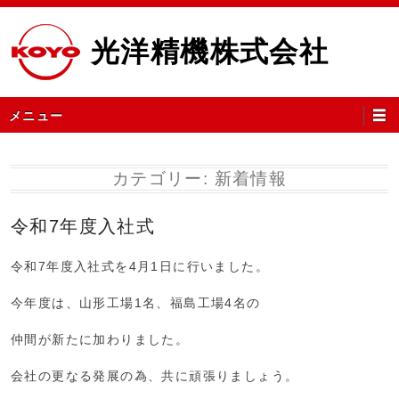
コ
ン
光洋精機株式会社
テ
ン
ツ
メ
メニュー
へ
イ
ス
ン
キ
メ
カテゴリー:
新着情報
ッ
ニ
プ
ュ
令和7年度入社式
ー
令和7年度入社式を4月1日に行いました。
今年度は、山形工場1名、福島工場4名の
仲間が新たに加わりました。
会社の更なる発展の為、共に頑張りましょう。