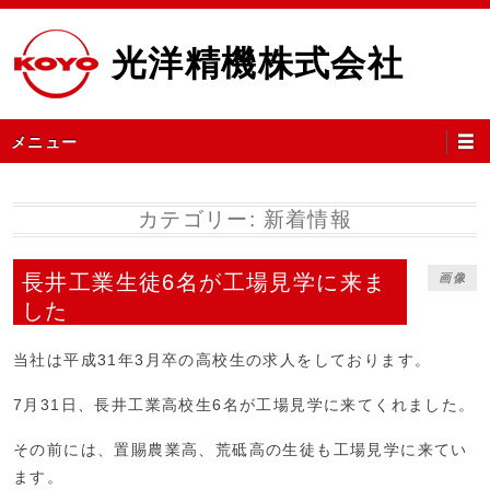
コ
ン
光洋精機株式会社
テ
ン
ツ
メ
メニュー
へ
イ
ス
ン
キ
メ
カテゴリー:
新着情報
ッ
ニ
プ
ュ
長井工業生徒6名が工場見学に来ま
画像
ー
した
当社は平成31年3月卒の高校生の求人をしております。
7月31日、長井工業高校生6名が工場見学に来てくれました。
その前には、置賜農業高、荒砥高の生徒も工場見学に来てい
ます。