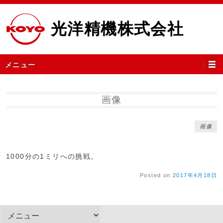
コ
ン
光洋精機株式会社
テ
ン
ツ
メ
メニュー
へ
イ
ス
ン
キ
メ
画像
ッ
ニ
プ
ュ
画像
ー
1000分の1ミリへの挑戦。
Posted on
2017年4月18日