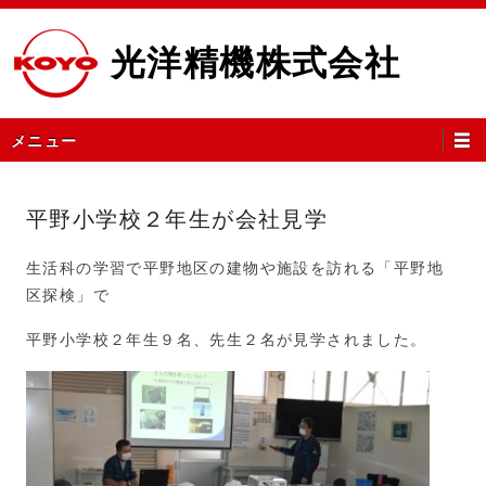
コ
ン
光洋精機株式会社
テ
ン
ツ
メ
メニュー
へ
イ
ス
ン
キ
メ
平野小学校２年生が会社見学
ッ
ニ
プ
ュ
生活科の学習で平野地区の建物や施設を訪れる「平野地
ー
区探検」で
平野小学校２年生９名、先生２名が見学されました。