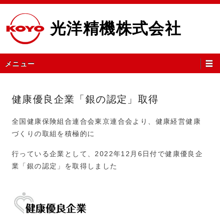
コ
ン
光洋精機株式会社
テ
ン
ツ
メ
メニュー
へ
イ
ス
ン
キ
メ
健康優良企業「銀の認定」取得
ッ
ニ
プ
ュ
全国健康保険組合連合会東京連合会より、健康経営健康
ー
づくりの取組を積極的に
行っている企業として、2022年12月6日付で健康優良企
業「銀の認定」を取得しました