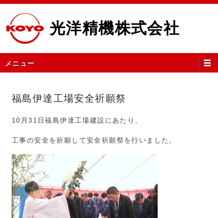
コ
ン
光洋精機株式会社
テ
ン
ツ
メ
メニュー
へ
イ
ス
ン
キ
メ
福島伊達工場安全祈願祭
ッ
ニ
プ
ュ
10月31日福島伊達工場建設にあたり、
ー
工事の安全を祈願して安全祈願祭を行いました。