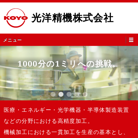
コ
ン
光洋精機株式会社
テ
ン
ツ
メ
メニュー
へ
イ
ス
ン
キ
メ
1000分の1ミリへの挑戦。
1000分の1ミリへの挑戦。
ッ
ニ
プ
ュ
ー
1
2
3
4
5
医療・エネルギー・光学機器・半導体製造装置
などの分野における高精度加工。
機械加工における一貫加工を生産の基本とし、