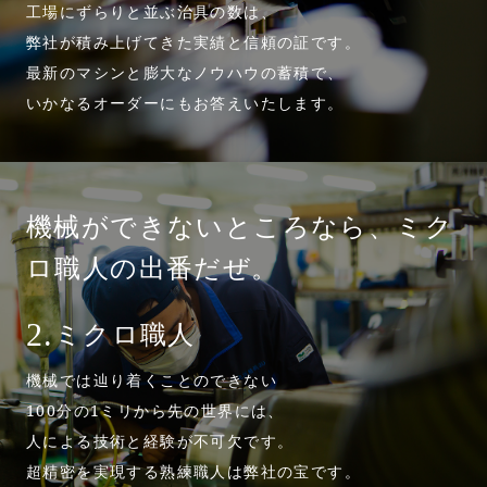
工場にずらりと並ぶ治具の数は、
弊社が積み上げてきた実績と信頼の証です。
最新のマシンと膨大なノウハウの蓄積で、
いかなるオーダーにもお答えいたします。
機械ができないところなら、
ミク
ロ職人の出番だぜ。
ミクロ職人
2.
機械では辿り着くことのできない
100分の1ミリから先の世界には、
人による技術と経験が不可欠です。
超精密を実現する熟練職人は弊社の宝です。