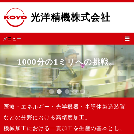
コ
ン
光洋精機株式会社
テ
ン
ツ
メ
メニュー
へ
イ
ス
ン
キ
メ
1000分の1ミリへの挑戦。
1000分の1ミリへの挑戦。
ッ
ニ
プ
ュ
ー
1
2
3
4
5
医療・エネルギー・光学機器・半導体製造装置
などの分野における高精度加工。
機械加工における一貫加工を生産の基本とし、