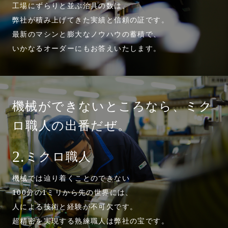
工場にずらりと並ぶ治具の数は、
弊社が積み上げてきた実績と信頼の証です。
最新のマシンと膨大なノウハウの蓄積で、
いかなるオーダーにもお答えいたします。
機械ができないところなら、
ミク
ロ職人の出番だぜ。
ミクロ職人
2.
機械では辿り着くことのできない
100分の1ミリから先の世界には、
人による技術と経験が不可欠です。
超精密を実現する熟練職人は弊社の宝です。